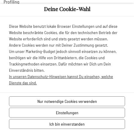
Profiling
Deine Cookie-Wahl
Jede von der Verarbeitung personenbezogener Daten betroffene
Person hat das vom Europäischen Richtlinien- und
Diese Website benutzt lokale Browser Einstellungen und auf diese
Verordnungsgeber gewährte Recht, nicht einer ausschließlich auf
Website beschränkte Cookies, die für den technischen Betrieb der
einer automatisierten Verarbeitung — einschließlich Profiling —
Website erforderlich sind und stets gesetzt werden müssen.
beruhenden Entscheidung unterworfen zu werden, die ihr
Andere Cookies werden nur mit Deiner Zustimmung gesetzt.
gegenüber rechtliche Wirkung entfaltet oder sie in ähnlicher Weise
Um unser Marketing-Budget jedoch sinnvoll einsetzen zu können,
erheblich beeinträchtigt, sofern die Entscheidung (1) nicht für den
benötigen wir die Hilfe von Drittanbietern, die Cookies und
Abschluss oder die Erfüllung eines Vertrags zwischen der
Trackingmethoden einsetzen. Dafür möchten wir Dich um Dein
Einverständnis bitten.
betroffenen Person und dem Verantwortlichen erforderlich ist, oder
In unseren Datenschutz-Hinweisen kannst Du einsehen, welche
(2) aufgrund von Rechtsvorschriften der Union oder der
Dienste das sind.
Mitgliedstaaten, denen der Verantwortliche unterliegt, zulässig ist
und diese Rechtsvorschriften angemessene Maßnahmen zur
Wahrung der Rechte und Freiheiten sowie der berechtigten
Nur notwendige Cookies verwenden
Interessen der betroffenen Person enthalten oder (3) mit
Einstellungen
ausdrücklicher Einwilligung der betroffenen Person erfolgt. Ist die
Entscheidung (1) für den Abschluss oder die Erfüllung eines Vertrags
Ich bin einverstanden
zwischen der betroffenen Person und dem Verantwortlichen